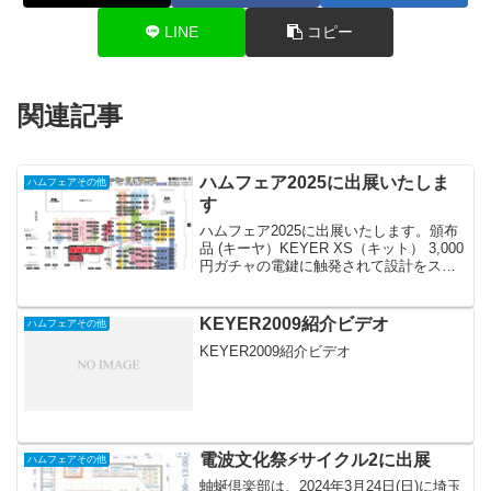
LINE
コピー
関連記事
ハムフェア2025に出展いたしま
ハムフェアその他
す
ハムフェア2025に出展いたします。頒布
品 (キーヤ）KEYER XS（キット） 3,000
円ガチャの電鍵に触発されて設計をスタ
ートした超小型の4チャネルメモリーCW
キーヤーです。4チャネルメモリーCWキ
ーヤー (KEYER XS)は、必要...
KEYER2009紹介ビデオ
ハムフェアその他
KEYER2009紹介ビデオ
電波文化祭⚡️サイクル2に出展
ハムフェアその他
蚰蜒倶楽部は、2024年3月24日(日)に埼玉