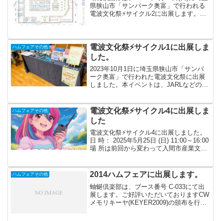
県狭山市「サンパーク奥富」で行われる
電波文化祭⚡️サイクル2に出展します。本
イベントは、JARLなどの団体が企画・主
催したものではなく、地元のクラブ局を
中心に企画されたものであり、各出展ブ
ース共...
電波文化祭⚡️サイクル1に出展しま
ハムフェアその他
した。
2023年10月1日に埼玉県狭山市「サンパ
ーク奥富」で行われた電波文化祭に出展
しました。本イベントは、JARLなどの団
体が企画・主催したものではなく、地元
のクラブ局を中心に企画されたものであ
り、各出展ブース共に自ら製作したもの
電波文化祭⚡️サイクル4に出展しま
ハムフェアその他
の頒布・紹介す...
した
電波文化祭⚡️サイクル4に出展しました。​
日 時： 2025年5月25日 (日) 11:00～16:00
場 所は前回から変わって入間市産業文化
センター 第2集会室（A棟2階）で行いま
した詳細は、以下をご覧ください​​蚰蜒倶
楽部は、下記の場所...
2014ハムフェアに出展します。
ハムフェアその他
蚰蜒倶楽部は、ブース番号 C-033にて出
展します。ご好評いただいておりますCW
メモリキーヤ(KEYER2009)の頒布を行い
ます。橙、鮮桃、桃の3色のみで台数限定
となっております。詳しくは製品紹介パ